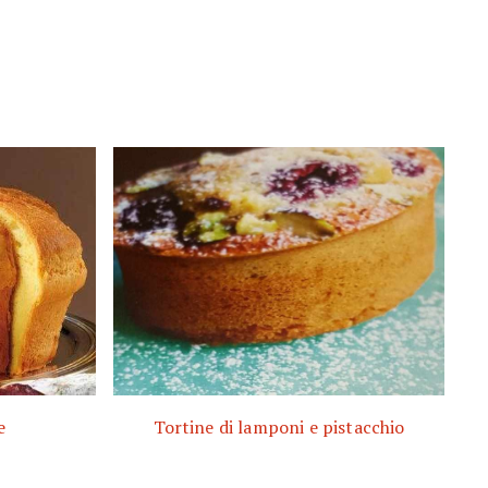
e
Tortine di lamponi e pistacchio