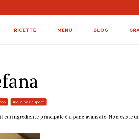
RICETTE
MENU
BLOG
GR
efana
rmo
# cucina ricupero
il cui ingrediente principale è il pane avanzato. Non esiste u