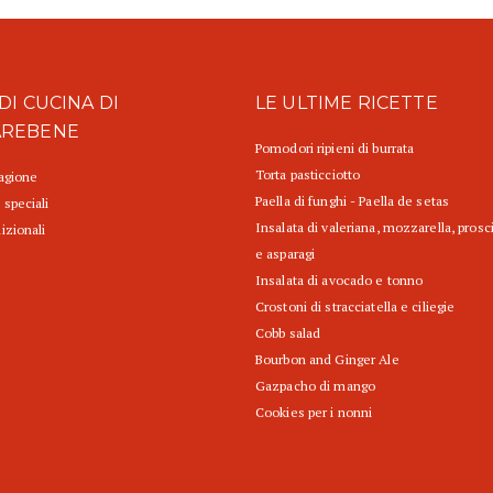
DI CUCINA DI
LE ULTIME RICETTE
AREBENE
Pomodori ripieni di burrata
Torta pasticciotto
tagione
Paella di funghi - Paella de setas
 speciali
Insalata di valeriana, mozzarella, prosc
izionali
e asparagi
Insalata di avocado e tonno
Crostoni di stracciatella e ciliegie
Cobb salad
Bourbon and Ginger Ale
Gazpacho di mango
Cookies per i nonni