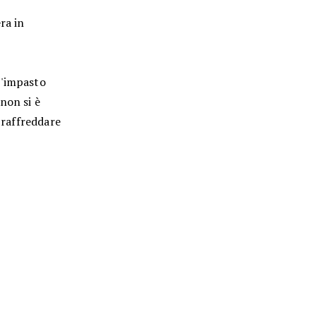
ra in
l'impasto
non si è
e raffreddare