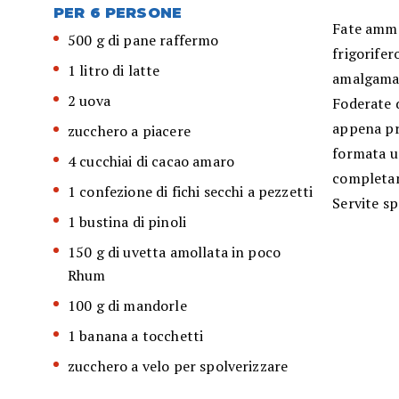
PER 6 PERSONE
Fate ammol
500 g di pane raffermo
frigorifer
1 litro di latte
amalgamat
2 uova
Foderate 
appena pre
zucchero a piacere
formata un
4 cucchiai di cacao amaro
completam
1 confezione di fichi secchi a pezzetti
Servite sp
1 bustina di pinoli
150 g di uvetta amollata in poco
Rhum
100 g di mandorle
1 banana a tocchetti
zucchero a velo per spolverizzare