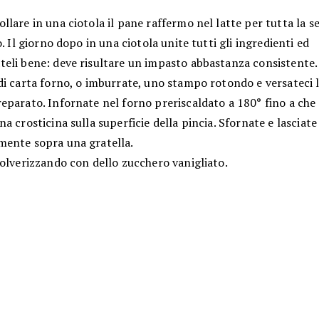
lare in una ciotola il pane raffermo nel latte per tutta la se
o. Il giorno dopo in una ciotola unite tutti gli ingredienti ed
eli bene: deve risultare un impasto abbastanza consistente.
di carta forno, o imburrate, uno stampo rotondo e versateci 
parato. Infornate nel forno preriscaldato a 180° fino a che 
a crosticina sulla superficie della pincia. Sfornate e lasciat
ente sopra una gratella.
olverizzando con dello zucchero vanigliato.