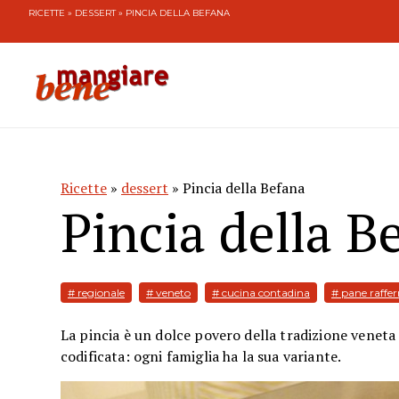
RICETTE
»
DESSERT
» PINCIA DELLA BEFANA
Ricette
»
dessert
» Pincia della Befana
Pincia della B
# regionale
# veneto
# cucina contadina
# pane raffe
La pincia è un dolce povero della tradizione veneta 
codificata: ogni famiglia ha la sua variante.