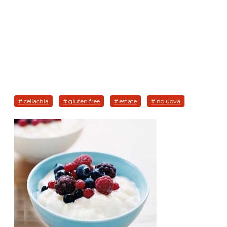
# celiachia
# gluten free
# estate
# no uova