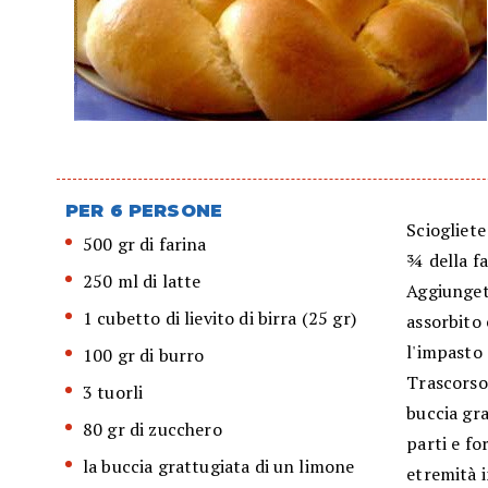
PER 6 PERSONE
Sciogliete
500 gr di farina
¾ della fa
250 ml di latte
Aggiunget
1 cubetto di lievito di birra (25 gr)
assorbito 
l'impasto 
100 gr di burro
Trascorso
3 tuorli
buccia gra
80 gr di zucchero
parti e fo
la buccia grattugiata di un limone
etremità 