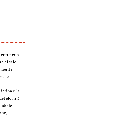
sterete con
 di sale.
tamente
osare
farina e la
detelo in 3
endo le
one,