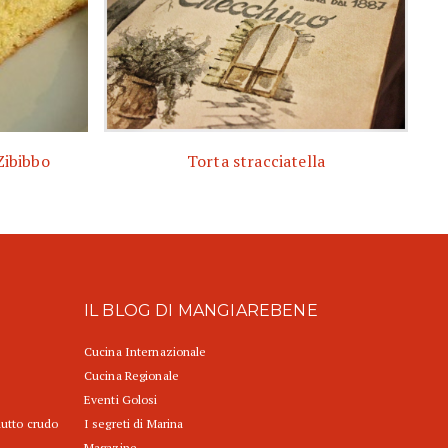
 Zibibbo
Torta stracciatella
IL BLOG DI MANGIAREBENE
Cucina Internazionale
Cucina Regionale
Eventi Golosi
iutto crudo
I segreti di Marina
Magazine