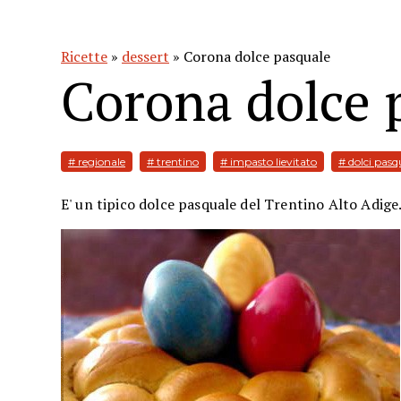
Ricette
»
dessert
» Corona dolce pasquale
Corona dolce 
# regionale
# trentino
# impasto lievitato
# dolci pasq
E' un tipico dolce pasquale del Trentino Alto Adige.