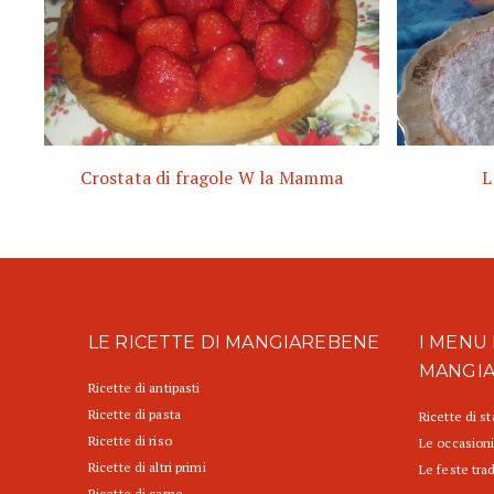
Crostata di fragole W la Mamma
L
LE RICETTE DI MANGIAREBENE
I MENU 
MANGI
Ricette di antipasti
Ricette di pasta
Ricette di s
Ricette di riso
Le occasioni
Ricette di altri primi
Le feste trad
Ricette di carne