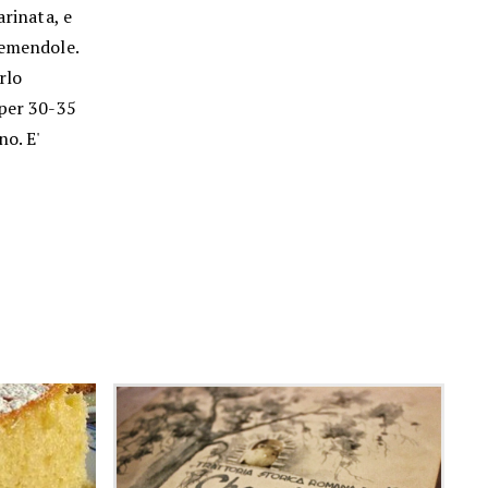
arinata, e
remendole.
rlo
 per 30-35
no. E'