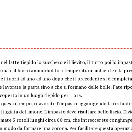
 nel latte tiepido lo zucchero e il lievito, il tutto poi lo impa
rina e il burro ammorbidito a temperatura ambiente e la presa
e i tuorli ad uno ad uno dopo che il precedente si è comple
e lavorate la pasta sino a che si formano delle bolle. Fate rip
coperto in un luogo tiepido per 1 ora.
 questo tempo, rilavorate l'impasto aggiungendo la restante 
ttugiata del limone. L'impasto deve risultare bello liscio. Divi
rmate 3 rotoli lunghi circa 60 cm. che intreccerete congiung
in modo da formare una corona. Per facilitare questa operazi