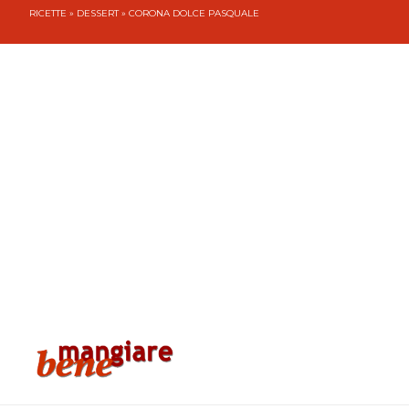
RICETTE
»
DESSERT
» CORONA DOLCE PASQUALE