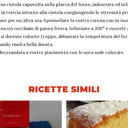
na ciotola capovolta sulla placca del forno ,imburrata ed inf
 la treccia intorno alla ciotola congiungendo le estremità p
are per un'altra ora. Spennellate la vostra corona con in tuo
con un cucchiaio di panna fresca. Infornate a 200° e cuocete
 si dovesse colorire troppo, abbassate la temperatura del for
ndo risulta bella dorata.
 decorandola a vostro piacimento con le uova sode colorate.
RICETTE SIMILI