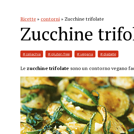
Ricette
»
contorni
» Zucchine trifolate
Zucchine trifo
# celiachia
# gluten free
# vegana
# diabete
Le
zucchine trifolate
sono un contorno vegano fac