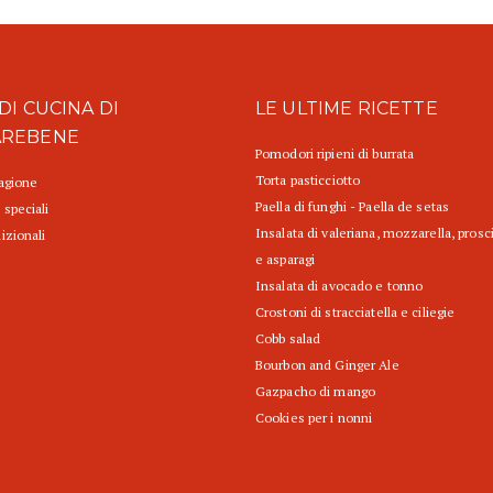
DI CUCINA DI
LE ULTIME RICETTE
AREBENE
Pomodori ripieni di burrata
Torta pasticciotto
tagione
Paella di funghi - Paella de setas
 speciali
Insalata di valeriana, mozzarella, prosc
izionali
e asparagi
Insalata di avocado e tonno
Crostoni di stracciatella e ciliegie
Cobb salad
Bourbon and Ginger Ale
Gazpacho di mango
Cookies per i nonni