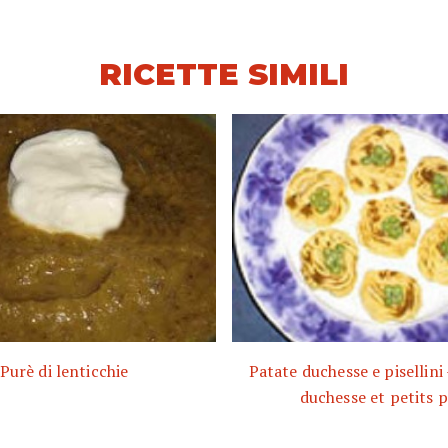
RICETTE SIMILI
Purè di lenticchie
Patate duchesse e pisellin
duchesse et petits p