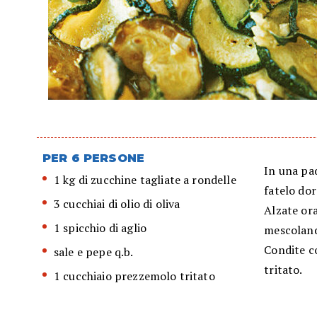
PER 6 PERSONE
In una pad
1 kg di zucchine tagliate a rondelle
fatelo dor
3 cucchiai di olio di oliva
Alzate ora
1 spicchio di aglio
mescoland
Condite c
sale e pepe q.b.
tritato.
1 cucchiaio prezzemolo tritato