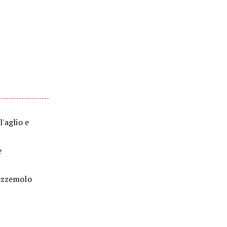
'aglio e
e
rezzemolo