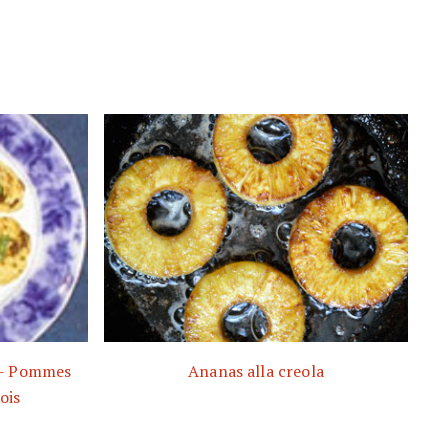
i - Pommes
Ananas alla creola
ois