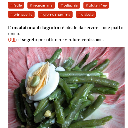
# facile
# vegetariana
# celiachia
# gluten free
# primaverile
# giorno mamma
# diabete
L'
insalatona di fagiolini
è ideale da servire come piatto
unico.
QUI
:
il segreto per ottenere verdure verdissime
.