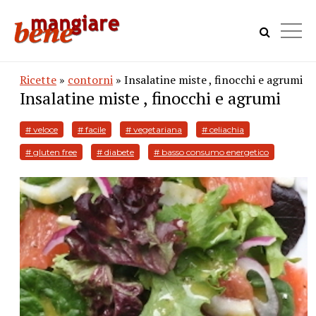
Ricette
»
contorni
» Insalatine miste , finocchi e agrumi
Insalatine miste , finocchi e agrumi
# veloce
# facile
# vegetariana
# celiachia
# gluten free
# diabete
# basso consumo energetico