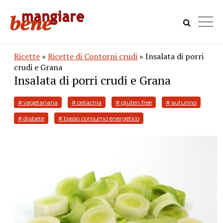
Ricette
»
Ricette di Contorni crudi
» Insalata di porri
crudi e Grana
Insalata di porri crudi e Grana
# vegetariana
# celiachia
# gluten free
# autunno
# diabete
# basso consumo energetico