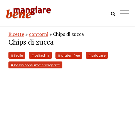
Ricette
»
contorni
» Chips di zucca
Chips di zucca
# facile
# celiachia
# gluten free
# salutare
# basso consumo energetico