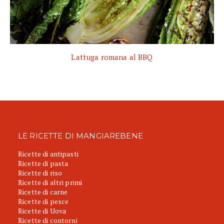
Lattuga romana al BBQ
LE RICETTE DI MANGIAREBENE
Ricette di antipasti
Ricette di pasta
Ricette di riso
Ricette di altri primi
Ricette di carne
Ricette di pesce
Ricette di Uova
Ricette di contorni