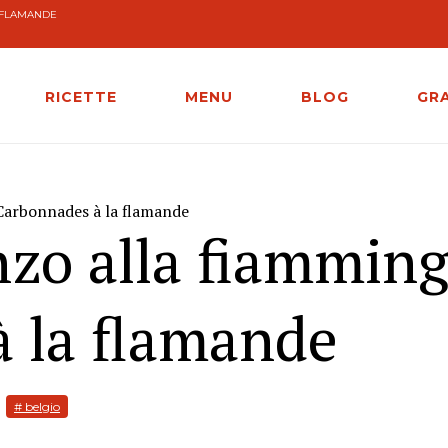
A FLAMANDE
RICETTE
MENU
BLOG
GR
 Carbonnades à la flamande
nzo alla fiamming
 la flamande
# belgio