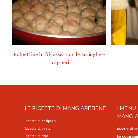
Polpettine in fricassea con le acciughe e
i capperi
LE RICETTE DI MANGIAREBENE
I MENU 
MANGI
Ricette di antipasti
Ricette di pasta
Ricette di s
Ricette di riso
Le occasioni