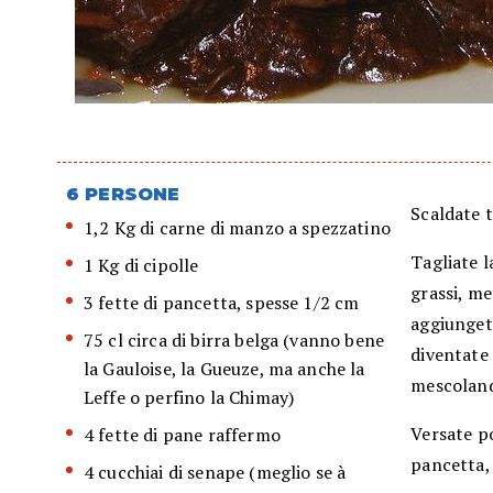
6 PERSONE
Scaldate t
1,2 Kg di carne di manzo a spezzatino
Tagliate l
1 Kg di cipolle
grassi, me
3 fette di pancetta, spesse 1/2 cm
aggiunget
75 cl circa di birra belga (vanno bene
diventate
la Gauloise, la Gueuze, ma anche la
mescoland
Leffe o perfino la Chimay)
Versate po
4 fette di pane raffermo
pancetta, 
4 cucchiai di senape (meglio se à