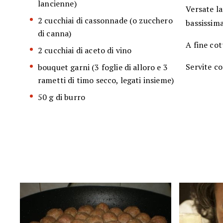
lancienne)
Versate la
2 cucchiai di cassonnade (o zucchero
bassissima
di canna)
A fine cot
2 cucchiai di aceto di vino
Servite co
bouquet garni (3 foglie di alloro e 3
rametti di timo secco, legati insieme)
50 g di burro