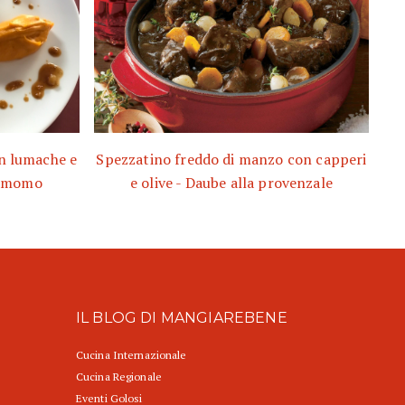
on lumache e
Spezzatino freddo di manzo con capperi
damomo
e olive - Daube alla provenzale
IL BLOG DI MANGIAREBENE
Cucina Internazionale
Cucina Regionale
Eventi Golosi