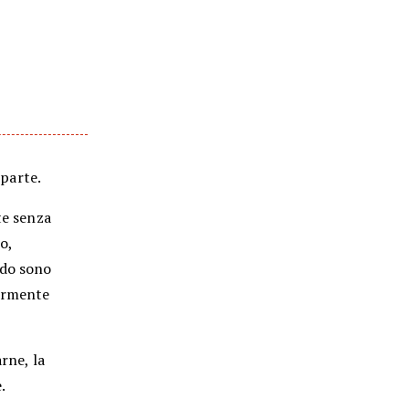
 parte.
te senza
o,
ndo sono
germente
rne, la
.