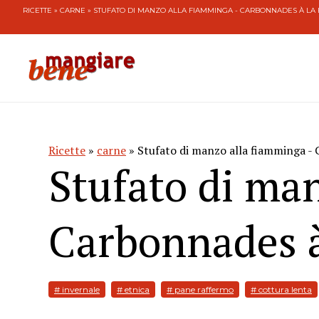
RICETTE
»
CARNE
» STUFATO DI MANZO ALLA FIAMMINGA - CARBONNADES À L
Ricette
»
carne
» Stufato di manzo alla fiamminga -
Stufato di ma
Carbonnades à
# invernale
# etnica
# pane raffermo
# cottura lenta