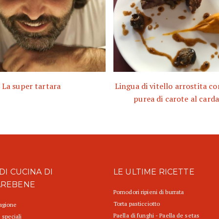
La super tartara
Lingua di vitello arrostita c
purea di carote al car
DI CUCINA DI
LE ULTIME RICETTE
AREBENE
Pomodori ripieni di burrata
Torta pasticciotto
tagione
Paella di funghi - Paella de setas
 speciali