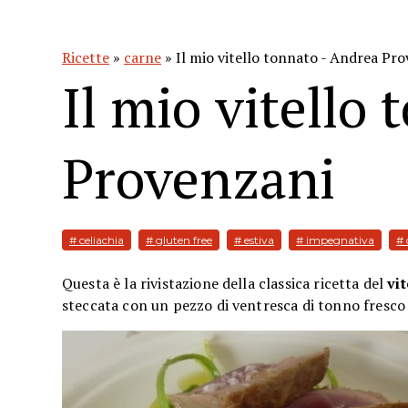
Ricette
»
carne
» Il mio vitello tonnato - Andrea Pr
Il mio vitello
Provenzani
# celiachia
# gluten free
# estiva
# impegnativa
# 
Questa è la rivistazione della classica ricetta del
vi
steccata con un pezzo di ventresca di tonno fresco