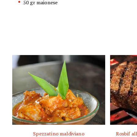
50 gr maionese
Spezzatino maldiviano
Rosbif al