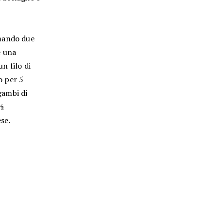
ormando due
e una
un filo di
o per 5
gambi di
 ½
se.