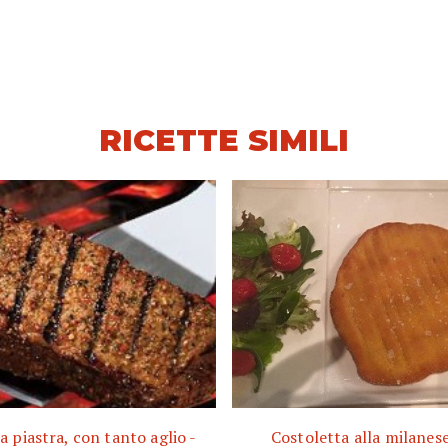
RICETTE SIMILI
la piastra, con tanto aglio -
Costoletta alla milanese