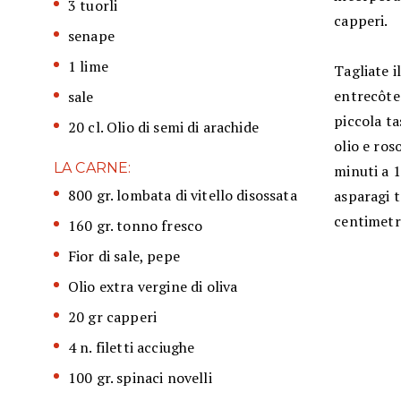
3 tuorli
capperi.
senape
1 lime
Tagliate i
entrecôte
sale
piccola ta
20 cl. Olio di semi di arachide
olio e ros
LA CARNE:
minuti a 1
800 gr. lombata di vitello disossata
asparagi t
centimetro
160 gr. tonno fresco
Fior di sale, pepe
Olio extra vergine di oliva
20 gr capperi
4 n. filetti acciughe
100 gr. spinaci novelli