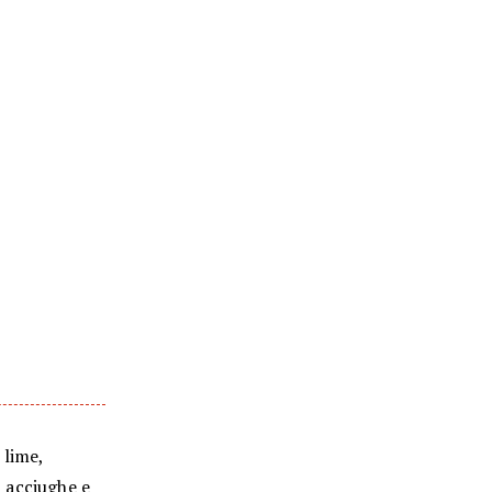
 lime,
i acciughe e