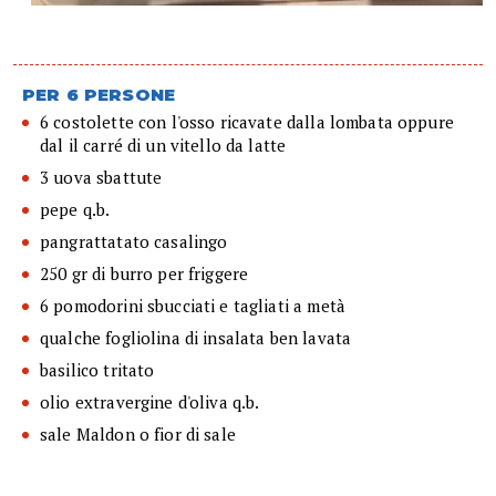
PER 6 PERSONE
6 costolette con l'osso ricavate dalla lombata oppure
dal il carré di un vitello da latte
3 uova sbattute
pepe q.b.
pangrattatato casalingo
250 gr di burro per friggere
6 pomodorini sbucciati e tagliati a metà
qualche fogliolina di insalata ben lavata
basilico tritato
olio extravergine d'oliva q.b.
sale Maldon o fior di sale