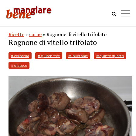
Ricette
»
carne
» Rognone di vitello trifolato
Rognone di vitello trifolato
# celiachia
# gluten free
# invernale
# quinto quarto
# diabete