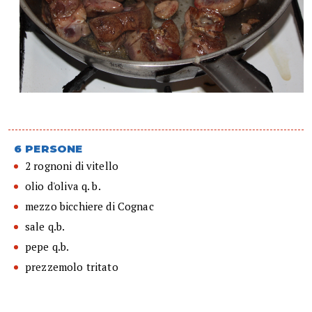
6 PERSONE
2 rognoni di vitello
olio d'oliva q. b.
mezzo bicchiere di Cognac
sale q.b.
pepe q.b.
prezzemolo tritato