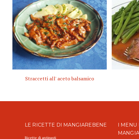
Straccetti all' aceto balsamico
LE RICETTE DI MANGIAREBENE
I MENU 
MANGI
Ricette di antipasti