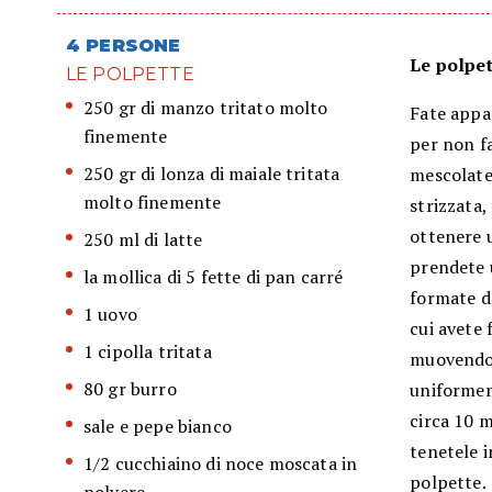
4 PERSONE
Le polpet
LE POLPETTE
250 gr di manzo tritato molto
Fate appa
finemente
per non fa
250 gr di lonza di maiale tritata
mescolatel
molto finemente
strizzata,
ottenere u
250 ml di latte
prendete 
la mollica di 5 fette di pan carré
formate de
1 uovo
cui avete 
1 cipolla tritata
muovendo 
80 gr burro
uniformem
circa 10 m
sale e pepe bianco
tenetele i
1/2 cucchiaino di noce moscata in
polpette.