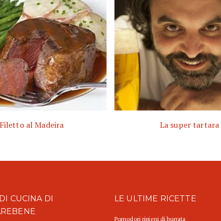
Filetto al Madeira
La super tartara
DI CUCINA DI
LE ULTIME RICETTE
AREBENE
Pomodori ripieni di burrata