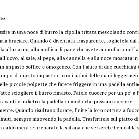
te
ssire in una noce di burro la cipolla tritata mescolando con
rla bruciare. Quando è diventata trasparente, toglietela dal 
a alla carne, alla mollica di pane che avete ammollato nel la
 all'uovo, al sale, al pepe, alla cannella e alla noce moscata 
n impasto soffice e omogeneo. Con l'aiuto di due cucchiaini d
un po' di questo impasto e, con i palmi delle mani leggermen
lle piccole polpette che farete friggere in una padella antia
fatto sciogliere il burro rimasto. Fatele cuocere per un po’ a 
avanti e indietro la padella in modo che possano cuocere
ente. Quando risultano dorate, finite la loro cottura a fuoc
inuti, sempre muovendo la padella. Trasferitele sul piatto di
n caldo mentre preparate la salsina che verserete ben calda s