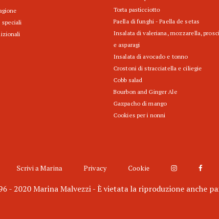
Torta pasticciotto
tagione
Paella di funghi - Paella de setas
 speciali
Insalata di valeriana, mozzarella, prosc
izionali
e asparagi
Insalata di avocado e tonno
Crostoni di stracciatella e ciliegie
Cobb salad
Bourbon and Ginger Ale
Gazpacho di mango
Cookies per i nonni
Scrivi a Marina
Privacy
Cookie
6 - 2020 Marina Malvezzi - È vietata la riproduzione anche pa