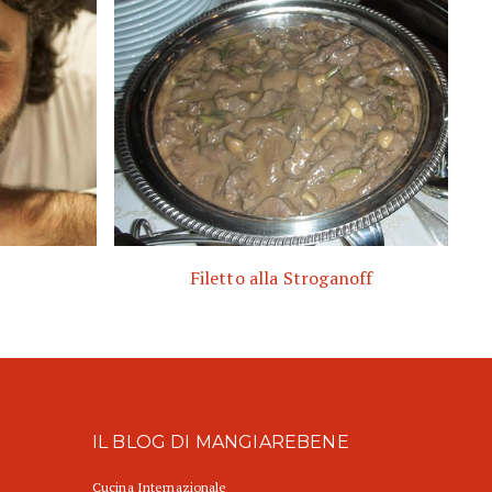
Filetto alla Stroganoff
IL BLOG DI MANGIAREBENE
Cucina Internazionale