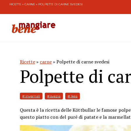
RICETTE
»
CARNE
» POLPETTE DI CARNE SVEDESI
Ricette
»
carne
» Polpette di carne svedesi
Polpette di ca
# invernali
# svezia
# ikea
Questa è la ricetta delle Köttbullar le famose polp
questo piatto con del puré di patate e la marmellata 