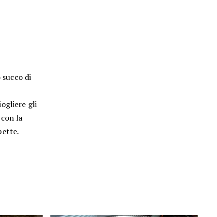
o succo di
ogliere gli
 con la
pette.