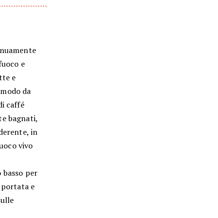
tinuamente
fuoco e
tte e
in modo da
i caffé
te bagnati,
derente, in
fuoco vivo
o basso per
 portata e
ulle