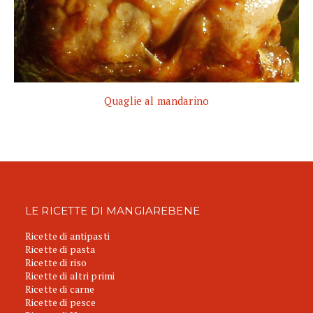
Quaglie al mandarino
LE RICETTE DI MANGIAREBENE
Ricette di antipasti
Ricette di pasta
Ricette di riso
Ricette di altri primi
Ricette di carne
Ricette di pesce