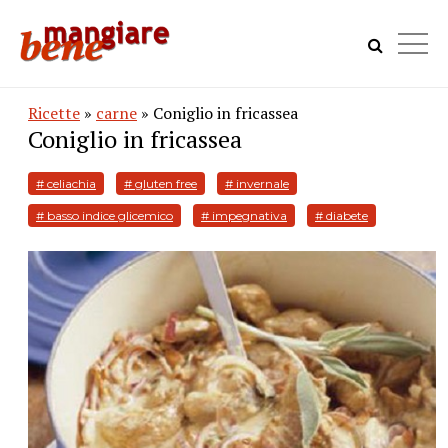
Ricette
»
carne
» Coniglio in fricassea
Coniglio in fricassea
# celiachia
# gluten free
# invernale
# basso indice glicemico
# impegnativa
# diabete