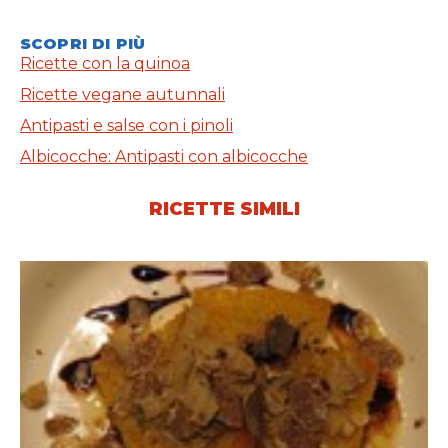
SCOPRI DI PIÙ
Ricette con la quinoa
Ricette vegane autunnali
Antipasti e salse con i pinoli
Albicocche: Antipasti con albicocche
RICETTE SIMILI