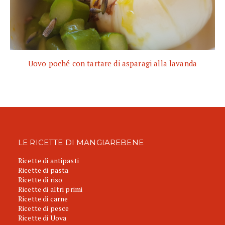
Uovo poché con tartare di asparagi alla lavanda
LE RICETTE DI MANGIAREBENE
Ricette di antipasti
Ricette di pasta
Ricette di riso
Ricette di altri primi
Ricette di carne
Ricette di pesce
Ricette di Uova