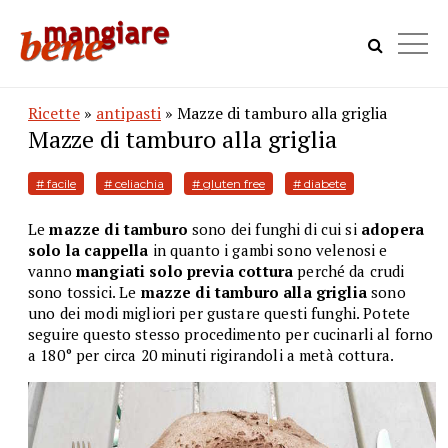
Ricette
»
antipasti
» Mazze di tamburo alla griglia
Mazze di tamburo alla griglia
# facile
# celiachia
# gluten free
# diabete
Le
mazze di tamburo
sono dei funghi di cui si
adopera
solo la cappella
in quanto i gambi sono velenosi e
vanno
mangiati solo previa cottura
perché da crudi
sono tossici. Le
mazze di tamburo alla griglia
sono
uno dei modi migliori per gustare questi funghi. Potete
seguire questo stesso procedimento per cucinarli al forno
a 180° per circa 20 minuti rigirandoli a metà cottura.