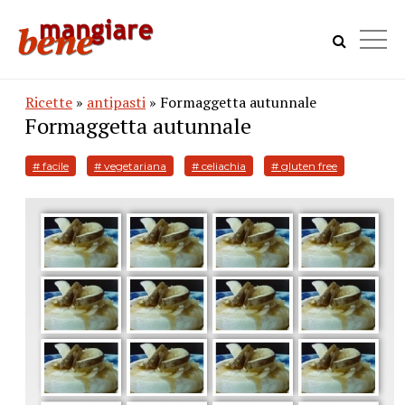
Ricette
»
antipasti
» Formaggetta autunnale
Formaggetta autunnale
# facile
# vegetariana
# celiachia
# gluten free