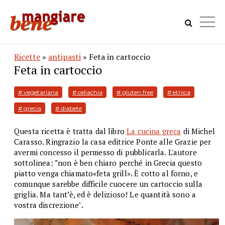
Ricette
»
antipasti
» Feta in cartoccio
Feta in cartoccio
# vegetariana
# celiachia
# gluten free
# etnica
# grecia
# diabete
Questa ricetta è tratta dal libro
La cucina greca
di Michel
Carasso. Ringrazio la casa editrice Ponte alle Grazie per
avermi concesso il permesso di pubblicarla. L'autore
sottolinea:
"
non è ben chiaro perché in Grecia questo
piatto venga chiamato«feta grill». È cotto al forno, e
comunque sarebbe difficile cuocere un cartoccio sulla
griglia. Ma tant’è, ed è delizioso! Le quantità sono a
vostra discrezione"
.