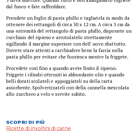
3 uova sbattute. Quando tutto è ben amalgamato togliete
dal fuoco e fate raffreddare.
Prendete un foglio di pasta phillo e tagliatela in modo da
ottenere dei rettangoli di circa 30 x 12 cm. A circa 3 cm da
una estremità del rettangolo di pasta phillo, disponete un
cucchiaio del ripieno e arrotolatelo strettamente
sigillando il margine superiore con dell' uovo sbattutto.
Dovete stare attenti a racchiudere bene la farcia nella
pasta phillo per evitare che fuoriesca mentre la friggete.
Procedete così fino a quando avete finito il ripieno.
Friggete i cilindri ottenuti in abbondante olio e quando
belli dorati scolateli e appoggiateli su della carta
assorbente. Spolverizzateli con della cannella mescolata
allo zucchero a velo e servite subito.
SCOPRI DI PIÙ
Ricette di involtini di carne