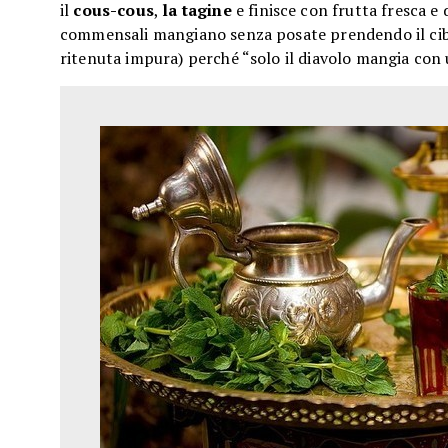
il
cous-cous
,
la tagine
e finisce con frutta fresca e d
commensali mangiano senza posate prendendo il cibo 
ritenuta impura) perché “solo il diavolo mangia con u