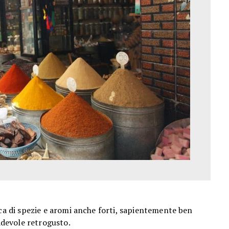
cca di spezie e aromi anche forti, sapientemente ben
radevole retrogusto.