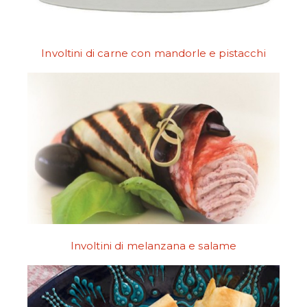
Involtini di carne con mandorle e pistacchi
Involtini di melanzana e salame