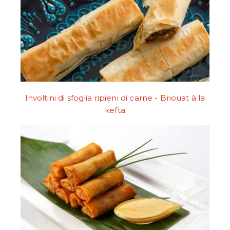
Involtini di sfoglia ripieni di carne - Briouat à la
kefta