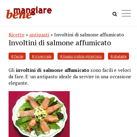
Ricette
»
antipasti
» Involtini di salmone affumicato
Involtini di salmone affumicato
# facile
# invernale
# basso indice glicemico
# diabete
Gli
involtini di salmone affumicato
sono facili e veloci
da fare. E' un antipasto ideale da servire in una occasione
elegante.