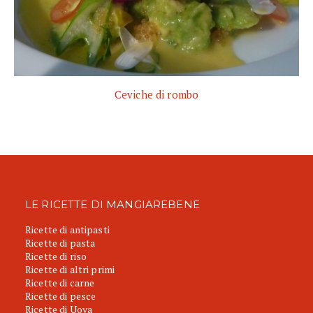
Ceviche di rombo
LE RICETTE DI MANGIAREBENE
Ricette di antipasti
Ricette di pasta
Ricette di riso
Ricette di altri primi
Ricette di carne
Ricette di pesce
Ricette di Uova