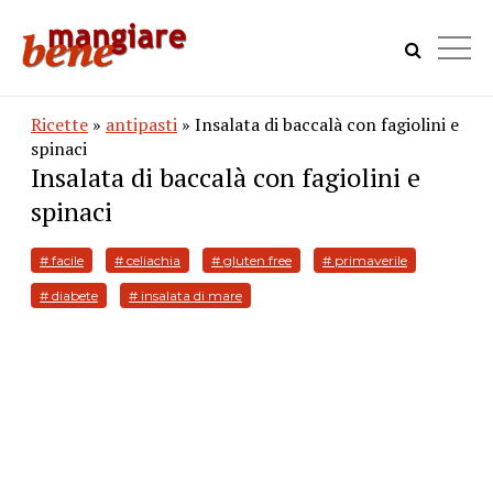
Ricette
»
antipasti
» Insalata di baccalà con fagiolini e
spinaci
Insalata di baccalà con fagiolini e
spinaci
# facile
# celiachia
# gluten free
# primaverile
# diabete
# insalata di mare