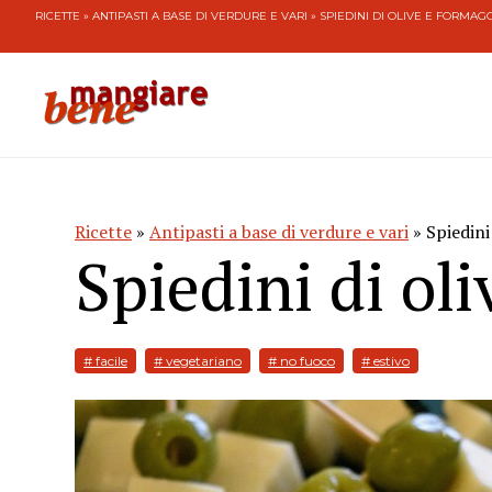
RICETTE
»
ANTIPASTI A BASE DI VERDURE E VARI
» SPIEDINI DI OLIVE E FORMAG
Ricette
»
Antipasti a base di verdure e vari
» Spiedini
Spiedini di ol
# facile
# vegetariano
# no fuoco
# estivo