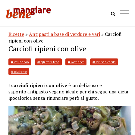
Ricette
»
Antipasti a base di verdure e vari
» Carciofi
ripieni con olive
Carciofi ripieni con olive
# celiachia
# gluten free
# vegano
# primaverile
# diabete
I
carciofi ripieni con olive
è un delizioso e
saporito antipasto vegano ideale per chi segue una dieta
ipocalorica senza rinunciare però al gusto.