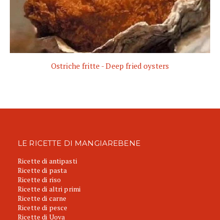
Ostriche fritte - Deep fried oysters
LE RICETTE DI MANGIAREBENE
Ricette di antipasti
Ricette di pasta
Ricette di riso
Ricette di altri primi
Ricette di carne
Ricette di pesce
Ricette di Uova