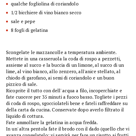
qualche fogliolina di coriandolo
1/2 bicchiere di vino bianco secco
sale e pepe
8 fogli di gelatina
Scongelate le mazzancolle a temperatura ambiente.
Mettete in una casseruola la coda di rospo a pezzetti,
assieme al succo e la buccia di un limone, al succo di un
lime, al vino bianco, allo zenzero, all'anice stellato, al
chiodo di garofano, ai semi di coriandolo e un buon
pizzico di sale.
Ricoprite il tutto con dell' acqua a filo, incoperchiate e
fate cuocere per 35 minuti a fuoco basso. Togliete i pezzi
di coda di rospo, sgocciolateli bene e fateli raffreddare su
della carta da cucina. Conservate dopo averlo filtrato il
liquido di cottura.
Fate ammollare la gelatina in acqua fredda.
In un' altra pentola fate il brodo con il dado (quello che vi
avanza congelatelo: vi servirà per fare un risotto ai frutti