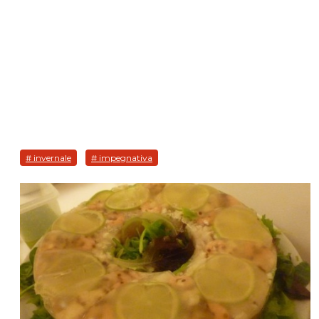
# invernale
# impegnativa