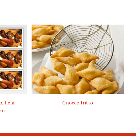
, fichi
Gnocco fritto
no