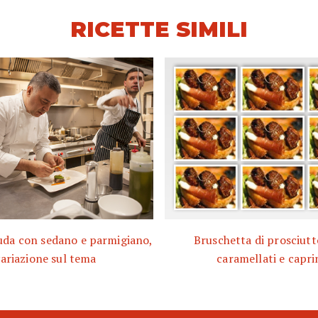
RICETTE SIMILI
uda con sedano e parmigiano,
Bruschetta di prosciutto
ariazione sul tema
caramellati e capri