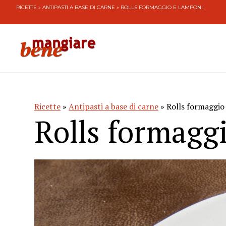
RICETTE
»
ANTIPASTI A BASE DI CARNE
» ROLLS FORMAGGIO E LAMPONI
Ricette
»
Antipasti a base di carne
» Rolls formaggio
Rolls formagg