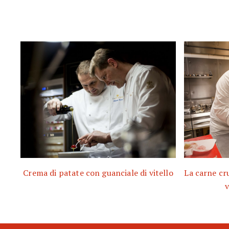
Crema di patate con guanciale di vitello
La carne cr
v