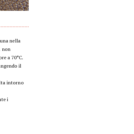
 una nella
a non
ore a 70°C.
ungendo il
olta intorno
te i