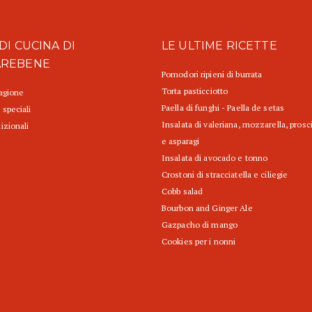
DI CUCINA DI
LE ULTIME RICETTE
AREBENE
Pomodori ripieni di burrata
Torta pasticciotto
tagione
Paella di funghi - Paella de setas
 speciali
Insalata di valeriana, mozzarella, prosc
izionali
e asparagi
Insalata di avocado e tonno
Crostoni di stracciatella e ciliegie
Cobb salad
Bourbon and Ginger Ale
Gazpacho di mango
Cookies per i nonni