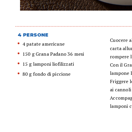
4 PERSONE
Cuocere al
4 patate americane
carta all
150 g Grana Padano 36 mesi
rompere la
15 g lamponi liofilizzati
Con il Gra
lampone li
80 g fondo di piccione
Friggere l
ai cannoli
Accompagn
lamponi c