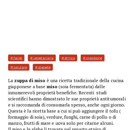
# facile
# vegetariana
# etnica
# giappone
# salutare
# diabete
La
zuppa di miso
è una ricetta tradizionale della cucina
giapponese a base
miso
(soia fermentata) dalle
innumerevoli proprietà benefiche.
Recenti studi
scientifici hanno dimostrato le sue proprietà antitumorali
e si raccomanda di consumarla spesso, anche ogni giorno.
Questa è la ricetta base a cui si può aggiungere il tofu (
formaggio di soia), verdure, funghi, carne di pollo o di
manzo, frutti di mare e uova solo per citarne alcuni.
Il miso e le alghe li trovate nel reparto etnico di