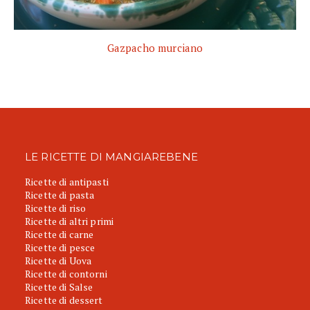
Gazpacho murciano
LE RICETTE DI MANGIAREBENE
Ricette di antipasti
Ricette di pasta
Ricette di riso
Ricette di altri primi
Ricette di carne
Ricette di pesce
Ricette di Uova
Ricette di contorni
Ricette di Salse
Ricette di dessert