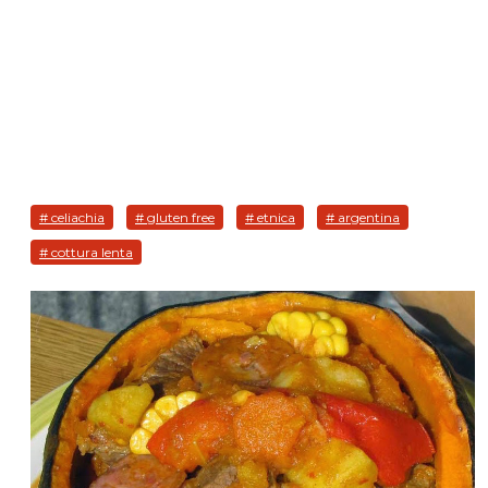
# celiachia
# gluten free
# etnica
# argentina
# cottura lenta