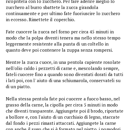
ricopritela con lo zucchero. Per fare aderire meglio lo
zucchero al burro sbattete la zucca girandola
continuamente e per ultimo fate fuoriuscire lo zucchero
in eccesso. Rimettete il coperchio.
Fate cuocere la zucca nel forno per circa 45 minuti in
modo che la polpa diventi tenera ma nello stesso tempo
leggermente resistente alla punta di un coltello in
quanto deve poi contenere la zuppa senza rompersi.
Mentre la zucca cuoce, in una pentola capiente rosolate
nell'olio caldo i pezzetti di carne e, mescolando sempre,
fateli cuocere fino a quando sono diventati dorati da tutti
i lati poi, con l' aiuto di una schiumarola, conservateli su
di un piatto.
Nella stessa pentola fate poi cuocere a fuoco basso, nel
grasso della carne, la cipolla per circa 5 minuti in modo
che diventi trasparente. Aggiungete poi il brodo, riportate
a bollore e, con l'aiuto di un cucchiaio di legno, staccate
dal fondo i pezzi rimasti attaccati. Aggiungete la carne
con anche il sugo che si è formato nel piatto, i pomodori,