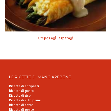
Crepes agli asparagi
LE RICETTE DI MANGIAREBENE
Ricette di antipasti
Ricette di pasta
Ricette di riso
Ricette di altri primi
Ricette di carne
Ricette di pesce