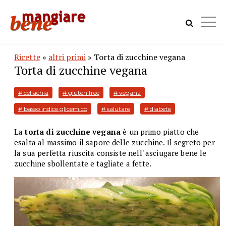
Ricette
»
altri primi
» Torta di zucchine vegana
Torta di zucchine vegana
# celiachia
# gluten free
# vegana
# basso indice glicemico
# salutare
# diabete
La
torta di zucchine vegana
è un primo piatto che
esalta al massimo il sapore delle zucchine. Il segreto per
la sua perfetta riuscita consiste nell' asciugare bene le
zucchine sbollentate e tagliate a fette.