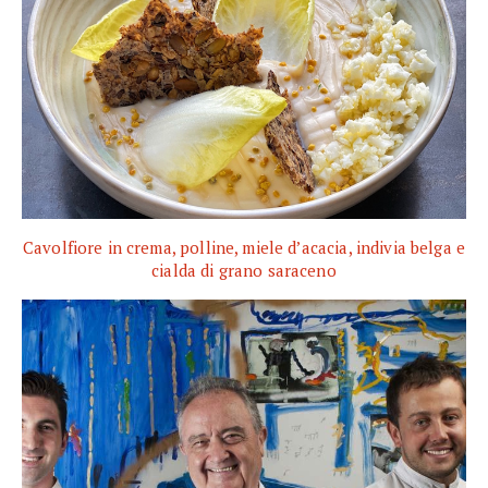
Cavolfiore in crema, polline, miele d’acacia, indivia belga e
cialda di grano saraceno