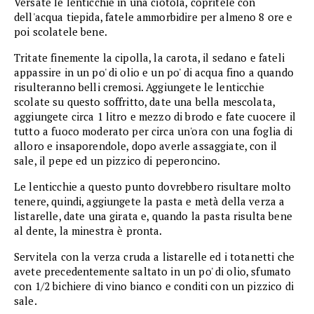
Versate le lenticchie in una ciotola, copritele con
dell'acqua tiepida, fatele ammorbidire per almeno 8 ore e
poi scolatele bene.
Tritate finemente la cipolla, la carota, il sedano e fateli
appassire in un po' di olio e un po' di acqua fino a quando
risulteranno belli cremosi. Aggiungete le lenticchie
scolate su questo soffritto, date una bella mescolata,
aggiungete circa 1 litro e mezzo di brodo e fate cuocere il
tutto a fuoco moderato per circa un'ora con una foglia di
alloro e insaporendole, dopo averle assaggiate, con il
sale, il pepe ed un pizzico di peperoncino.
Le lenticchie a questo punto dovrebbero risultare molto
tenere, quindi, aggiungete la pasta e metà della verza a
listarelle, date una girata e, quando la pasta risulta bene
al dente, la minestra è pronta.
Servitela con la verza cruda a listarelle ed i totanetti che
avete precedentemente saltato in un po' di olio, sfumato
con 1/2 bichiere di vino bianco e conditi con un pizzico di
sale.