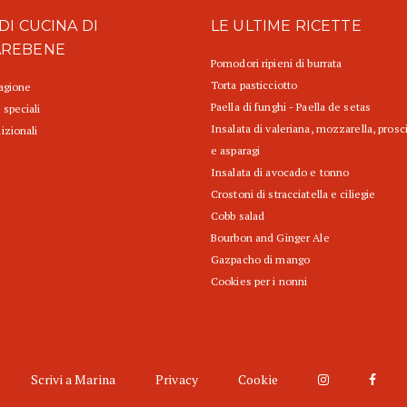
DI CUCINA DI
LE ULTIME RICETTE
AREBENE
Pomodori ripieni di burrata
Torta pasticciotto
tagione
Paella di funghi - Paella de setas
 speciali
Insalata di valeriana, mozzarella, prosc
izionali
e asparagi
Insalata di avocado e tonno
Crostoni di stracciatella e ciliegie
Cobb salad
Bourbon and Ginger Ale
Gazpacho di mango
Cookies per i nonni
Scrivi a Marina
Privacy
Cookie