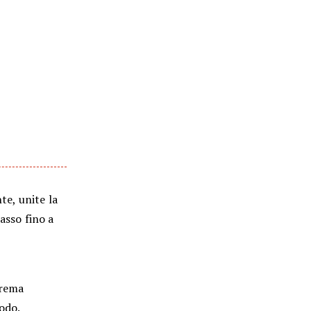
te, unite la
asso fino a
crema
rodo.