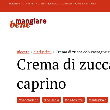
RICETTE
»
ALTRI PRIMI
» CREMA DI ZUCCA CON CASTAGNE E CAPRINO
Ricette
»
altri primi
» Crema di zucca con castagne e
Crema di zucc
caprino
# vegetariana
# celiachia
# gluten free
# autunnale