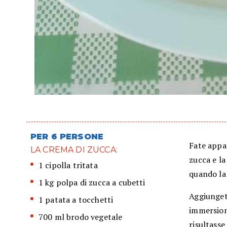
PER 6 PERSONE
Fate appas
LA CREMA DI ZUCCA:
zucca e la
1 cipolla tritata
quando la 
1 kg polpa di zucca a cubetti
Aggiungete
1 patata a tocchetti
immersione
700 ml brodo vegetale
risultasse