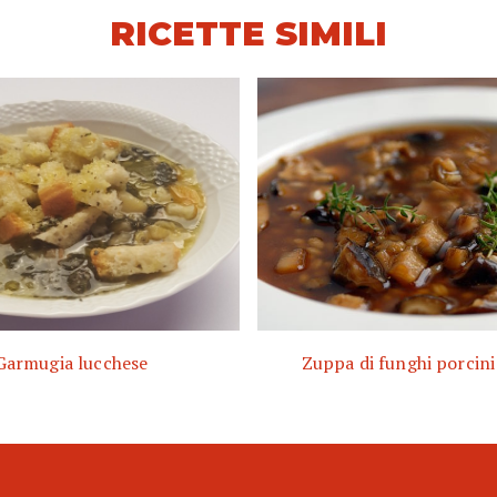
RICETTE SIMILI
Garmugia lucchese
Zuppa di funghi porcini