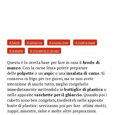
# facile
# celiachia
# gluten free
# ricetta base
# diabete
# minestre in brodo
Questa è la ricetta base per fare in casa il
brodo di
manzo
. Con la carne lessa potete preparare
delle
polpette
o un
aspic
o una
insalata di carne.
Si
conserva in frigo per tre giorni, ma se non avete
intenzione di usarlo tutto, meglio congelarlo
immediatamente mettendolo in
bottiglie di plastica
o
nelle apposite
vaschette per il ghiaccio.
Quando poi i
cubetti sono ben congelati, trasferiteli nelle apposite
buste di plastica: serviranno poi per fare ottimi risotti,
zuppe, minestre, salse e molte altre preparazioni.