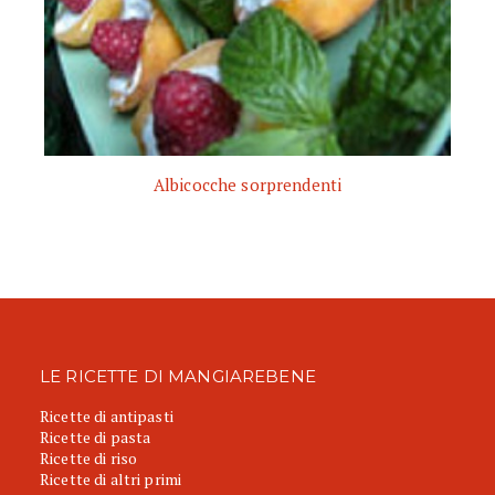
Albicocche sorprendenti
LE RICETTE DI MANGIAREBENE
Ricette di antipasti
Ricette di pasta
Ricette di riso
Ricette di altri primi