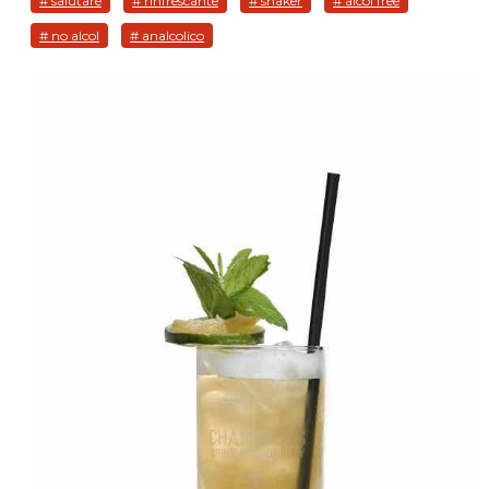
# salutare
# rinfrescante
# shaker
# alcol free
# no alcol
# analcolico