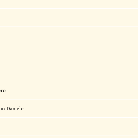
oro
san Daniele