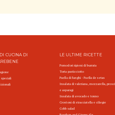
DI CUCINA DI
LE ULTIME RICETTE
AREBENE
Pomodori ripieni di burrata
Torta pasticciotto
tagione
Paella di funghi - Paella de setas
 speciali
Insalata di valeriana, mozzarella, prosc
izionali
e asparagi
Insalata di avocado e tonno
Crostoni di stracciatella e ciliegie
Cobb salad
Bourbon and Ginger Ale