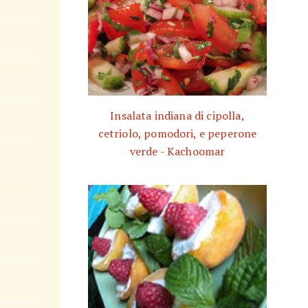
Insalata indiana di cipolla,
cetriolo, pomodori, e peperone
verde - Kachoomar