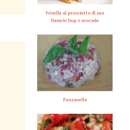
Frisella al prosciutto di san
Daniele Dop e avocado
Panzanella