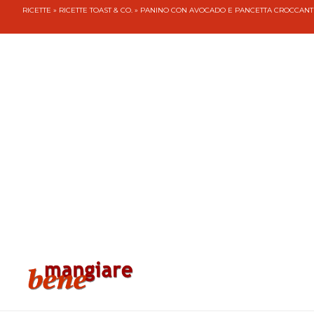
RICETTE
»
RICETTE TOAST & CO.
» PANINO CON AVOCADO E PANCETTA CROCCANT