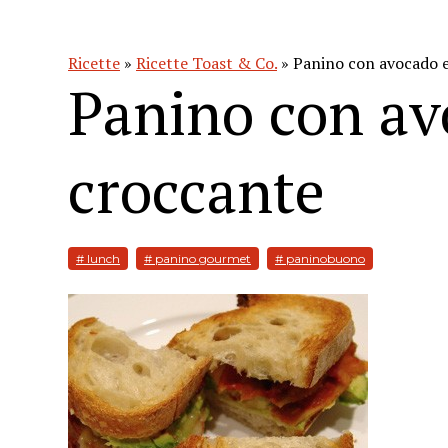
Ricette
»
Ricette Toast & Co.
» Panino con avocado 
Panino con av
croccante
# lunch
# panino gourmet
# paninobuono