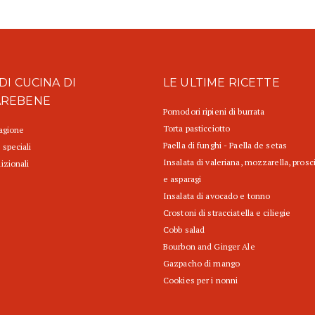
DI CUCINA DI
LE ULTIME RICETTE
AREBENE
Pomodori ripieni di burrata
Torta pasticciotto
tagione
Paella di funghi - Paella de setas
 speciali
Insalata di valeriana, mozzarella, prosc
izionali
e asparagi
Insalata di avocado e tonno
Crostoni di stracciatella e ciliegie
Cobb salad
Bourbon and Ginger Ale
Gazpacho di mango
Cookies per i nonni