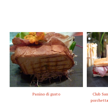
Panino di gusto
Club San
porchetta