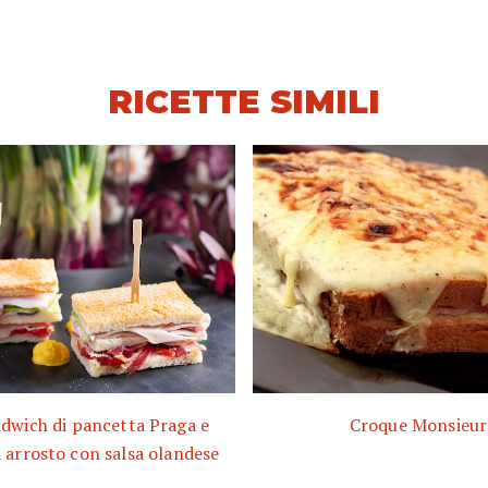
RICETTE SIMILI
dwich di pancetta Praga e
Croque Monsieur
 arrosto con salsa olandese