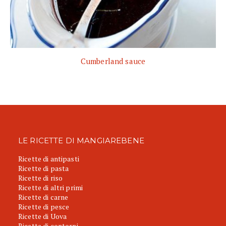
Cumberland sauce
LE RICETTE DI MANGIAREBENE
Ricette di antipasti
Ricette di pasta
Ricette di riso
Ricette di altri primi
Ricette di carne
Ricette di pesce
Ricette di Uova
Ricette di contorni