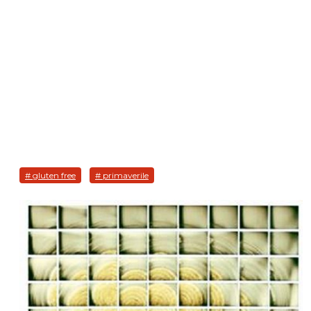
# gluten free
# primaverile