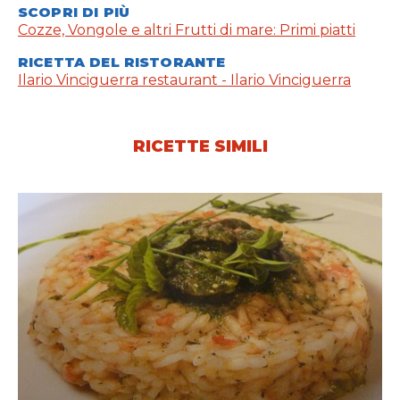
SCOPRI DI PIÙ
Cozze, Vongole e altri Frutti di mare: Primi piatti
RICETTA DEL RISTORANTE
Ilario Vinciguerra restaurant - Ilario Vinciguerra
RICETTE SIMILI