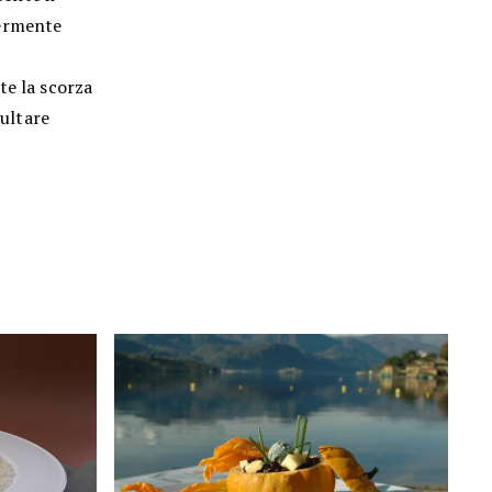
germente
te la scorza
sultare