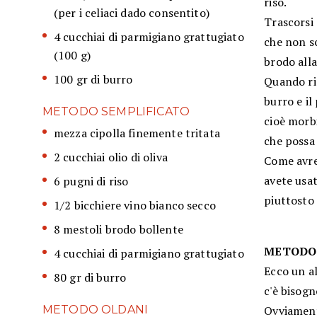
riso.
(per i celiaci dado consentito)
Trascorsi 
4 cucchiai di parmigiano grattugiato
che non sc
(100 g)
brodo alla
100 gr di burro
Quando ris
burro e i
METODO SEMPLIFICATO
cioè morbi
mezza cipolla finemente tritata
che possa
2 cucchiai olio di oliva
Come avre
avete usat
6 pugni di riso
piuttosto
1/2 bicchiere vino bianco secco
8 mestoli brodo bollente
METODO 
4 cucchiai di parmigiano grattugiato
Ecco un a
80 gr di burro
c'è bisogn
METODO OLDANI
Ovviamente