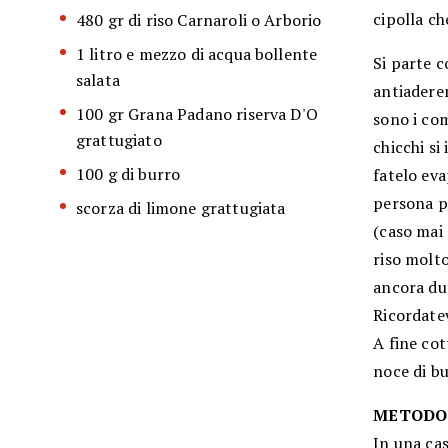
cipolla ch
480 gr di riso Carnaroli o Arborio
1 litro e mezzo di acqua bollente
Si parte c
salata
antiaderen
100 gr Grana Padano riserva D'O
sono i com
grattugiato
chicchi si
100 g di burro
fatelo eva
persona pi
scorza di limone grattugiata
(caso mai 
riso molto
ancora dur
Ricordatev
A fine co
noce di b
METODO
In una cas