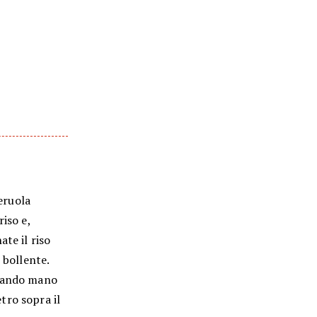
seruola
iso e,
te il riso
 bollente.
rsando mano
tro sopra il