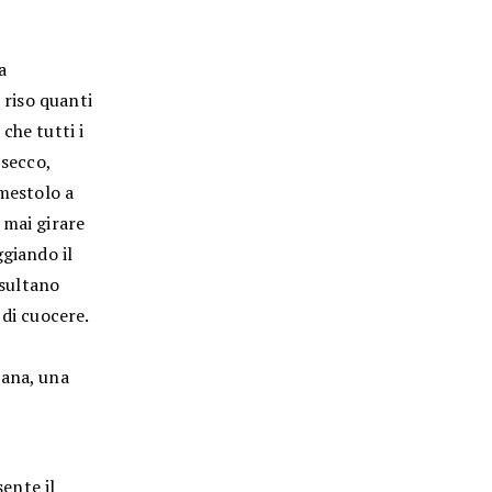
a
 riso quanti
che tutti i
 secco,
 mestolo a
 mai girare
ggiando il
isultano
 di cuocere.
rana, una
sente il