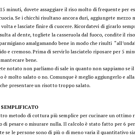
15 minuti, dovete assaggiare il riso molto di frequente per es
uocia. Se i chicchi risultano ancora duri, aggiungete mezzo 
 volta e lasciate finire di cuocere. Ricordatevi di girarlo semp
ulta al dente, togliete la casseruola dal fuoco, condite il ris
l parmigiano amalgamando bene in modo che risulti “all’onda
do e cremoso. Prima di servirlo lasciatelo riposare per 5 mi
 mantecare bene.
te notato non parliamo di sale in quanto non sappiamo se il
o è molto salato o no. Comunque è meglio aggiungerlo e alla 
 che presentare un risotto troppo salato.
SEMPLIFICATO
ltro metodo di cottura più semplice per cucinare un ottimo r
o di pesare o misurare nulla. Il calcolo è stato fatto per 6 pe
 se le persone sono di più o di meno varia il quantitativo sia