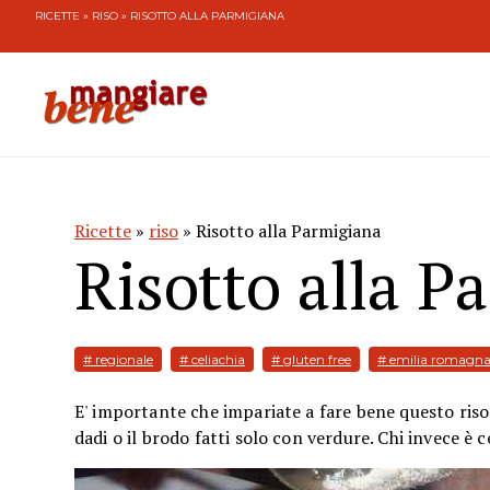
RICETTE
»
RISO
» RISOTTO ALLA PARMIGIANA
Ricette
»
riso
» Risotto alla Parmigiana
Risotto alla P
# regionale
# celiachia
# gluten free
# emilia romagn
E' importante che impariate a fare bene questo risott
dadi o il brodo fatti solo con verdure. Chi invece è c