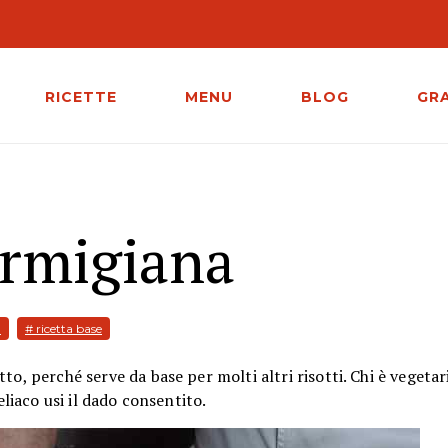
RICETTE
MENU
BLOG
GR
armigiana
a
# ricetta base
o, perché serve da base per molti altri risotti. Chi è vegetari
eliaco usi il dado consentito.