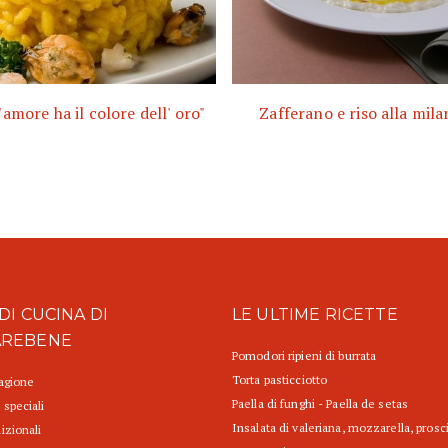
'amore ha il colore dell' oro"
Zafferano e riso alla mil
DI CUCINA DI
LE ULTIME RICETTE
AREBENE
Pomodori ripieni di burrata
Torta pasticciotto
tagione
Paella di funghi - Paella de setas
 speciali
Insalata di valeriana, mozzarella, prosc
izionali