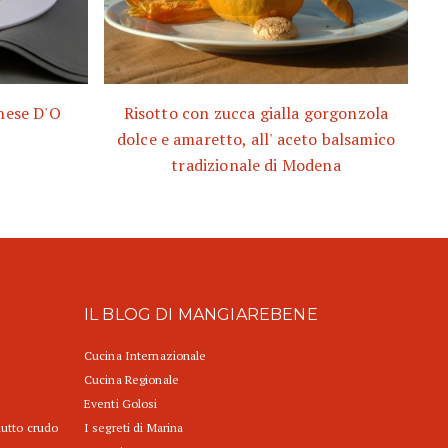
anese D'O
Risotto con zucca gialla gorgonzola
dolce e amaretto, all' aceto balsamico
tradizionale di Modena
IL BLOG DI MANGIAREBENE
Cucina Internazionale
Cucina Regionale
Eventi Golosi
iutto crudo
I segreti di Marina