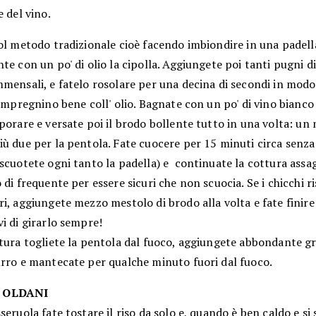
e del vino.
ol metodo tradizionale cioè facendo imbiondire in una padell
te con un po' di olio la cipolla. Aggiungete poi tanti pugni di
mensali, e fatelo rosolare per una decina di secondi in modo 
 impregnino bene coll' olio. Bagnate con un po' di vino bianco
porare e versate poi il brodo bollente tutto in una volta: un
ù due per la pentola. Fate cuocere per 15 minuti circa senza
scuotete ogni tanto la padella) e continuate la cottura assa
 di frequente per essere sicuri che non scuocia. Se i chicchi r
i, aggiungete mezzo mestolo di brodo alla volta e fate finire
i di girarlo sempre!
ttura togliete la pentola dal fuoco, aggiungete abbondante g
urro e mantecate per qualche minuto fuori dal fuoco.
 OLDANI
seruola fate tostare il riso da solo e, quando è ben caldo e si 