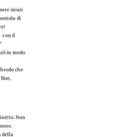
sere sicuri
mestolo di
re!
o con il
”
nuti in modo
 brodo che
fine,
isotto. Non
rsone.
 della