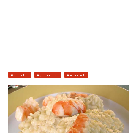
# celiachia
# gluten free
# invernale