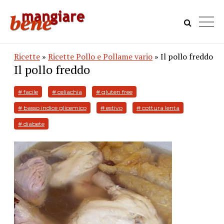
Ricette
»
Ricette Pollo e Pollame vario
» Il pollo freddo
Il pollo freddo
# facile
# celiachia
# gluten free
# basso indice glicemico
# estivo
# cottura lenta
# diabete