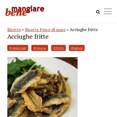
Ricette
»
Ricette Pesce di mare
» Acciughe fritte
Acciughe fritte
# regionale
# liguria
# fritto
# estiva