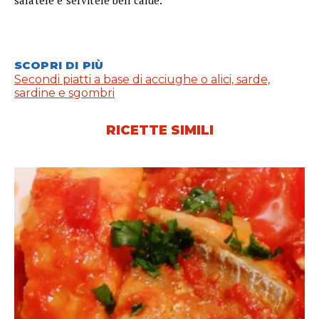
salatele e servitele ben calde.
SCOPRI DI PIÙ
Secondi piatti a base di acciughe o alici, sarde,
sardine e sgombri
RICETTE SIMILI