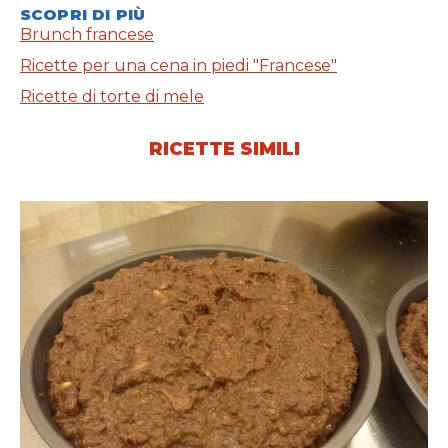
SCOPRI DI PIÙ
Brunch francese
Ricette per una cena in piedi "Francese"
Ricette di torte di mele
RICETTE SIMILI