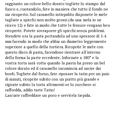
raggiunto un colore bello dorato togliete lo stampo dal
fuoco e, ruotandolo, fate in maniera che tutto il fondo ne
sia ricoperto. Sul caramello intiepidito disponete le mele
tagliate a spicchi non molto grossi (da una mela io ne
ricavo 12) e fate in modo che tutte le fessure vengano ben
ricoperte. Potete sovraporre gli spicchi senza problemi.
Stendete ora la pasta portandola ad uno spessore di 3-4
mm facendo in modo che abbia un diametro leggermente
superiore a quello della tortiera. Ricoprite le mele con
questo disco di pasta, facendone rientrare all'interno
della forma la parte eccedente. Infornate a 180° e la
vostra torta sarà cotta quando la pasta ha preso un bel
colore dorato ed il caramello incomincia ad uscire dai
bordi. Togliete dal forno, fate riposare la tatin per un paio
di minuti, ricoprite subito con un piatto più grande e
rigirate subito la torta altrimenti se lo zucchero si
raffredda, addio tarte Tatin!
Lasciate raffreddare un poco e servitela tiepida.