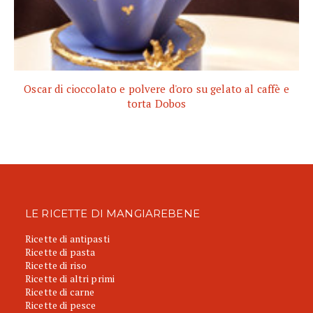
Oscar di cioccolato e polvere d'oro su gelato al caffè e
torta Dobos
LE RICETTE DI MANGIAREBENE
Ricette di antipasti
Ricette di pasta
Ricette di riso
Ricette di altri primi
Ricette di carne
Ricette di pesce