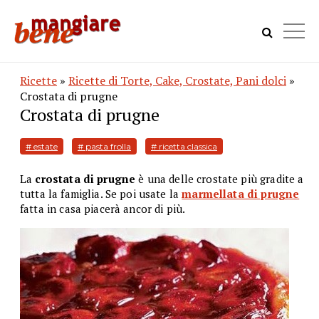
Ricette
»
Ricette di Torte, Cake, Crostate, Pani dolci
»
Crostata di prugne
Crostata di prugne
# estate
# pasta frolla
# ricetta classica
La
crostata di prugne
è una delle crostate più gradite a
tutta la famiglia. Se poi usate la
marmellata di prugne
fatta in casa piacerà ancor di più.