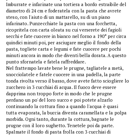
Imburrate e infarinate una tortiera a bordo estraibile del
diametro di 24 cm e foderatela con la pasta che avrete
steso, con l'aiuto di un mattarello, su di un piano
infarinato. Punzecchiate la pasta con una forchetta,
ricopritela con carta oleata su cui verserete dei fagioli
secchi e fate cuocere in bianco nel forno a 190° per circa
quindici minuti poi, per asciugare meglio il fondo della
pasta, togliete carta e legumi e fate cuocere per pochi
minuti ancora in modo che diventi bella dorata. A questo
punto sfornatela e fatela raffreddare.
Nel frattempo lavate bene le prugne, tagliatele a metà,
snocciolatele e fatele cuocere in una padella, la parte
tonda rivolta verso il basso, dove avete fatto sciogliere lo
zucchero in 3 cucchiai di acqua. Il fuoco deve essere
dapprima non troppo forte in modo che le prugne
perdano un po' del loro succo e poi potete alzarlo
continuando la cottura fino a quando l'acqua è quasi
tutta evaporata, la buccia diventa caramellata e la polpa
morbida. Ogni tanto, durante la cottura, bagnate le
prugne con il loro sughetto. Tenetele poi da parte.
Spalmate il fondo di pasta frolla con 3 cucchiai di