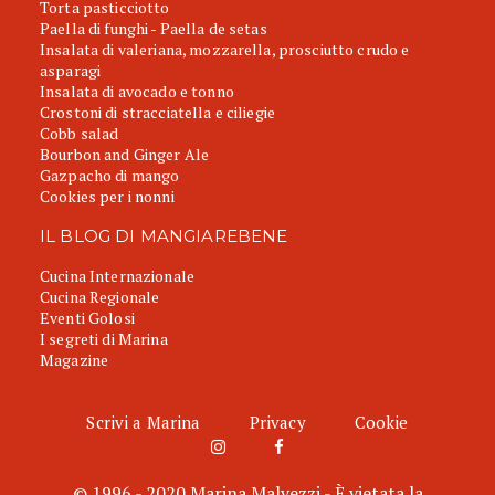
Torta pasticciotto
Paella di funghi - Paella de setas
Insalata di valeriana, mozzarella, prosciutto crudo e
asparagi
Insalata di avocado e tonno
Crostoni di stracciatella e ciliegie
Cobb salad
Bourbon and Ginger Ale
Gazpacho di mango
Cookies per i nonni
IL BLOG DI MANGIAREBENE
Cucina Internazionale
Cucina Regionale
Eventi Golosi
I segreti di Marina
Magazine
Scrivi a Marina
Privacy
Cookie
© 1996 - 2020 Marina Malvezzi - È vietata la