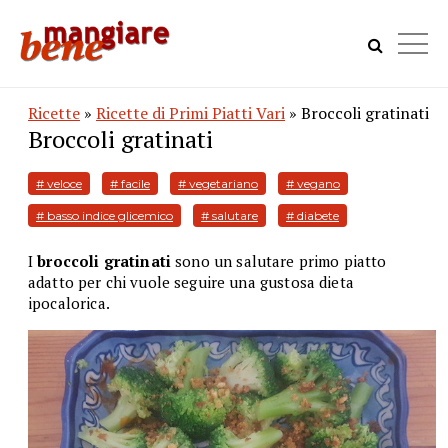
Ricette
»
Ricette di Primi Piatti Vari
» Broccoli gratinati
Broccoli gratinati
# veloce
# facile
# vegetariano
# vegano
# basso indice glicemico
# salutare
# diabete
I
broccoli gratinati
sono un salutare primo piatto
adatto per chi vuole seguire una gustosa dieta
ipocalorica.