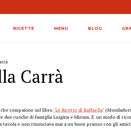
RICETTE
MENU
BLOG
GR
arrà
lla Carrà
i che compaiono sul libro
"Le Ricette di Raffaella
" (Mondadori
le due cuoche di famiglia Luigina e Miriam. E' un modo di ric
a tavola e non rinunciava mai a un buon pranzo con gli amici