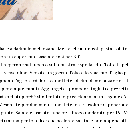
liate a dadini le melanzane. Mettetele in un colapasta, salate
con un coperchio. Lasciate così per 30’.
il peperone sul fuoco o sulla piastra e spellatelo. Tolta la pel
 a striscioline. Versate un goccio d’olio e lo spicchio d’aglio p
ppena l’aglio sarà dorato, mettete i dadini di melanzane e fa
 per cinque minuti. Aggiungete i pomodori tagliati a pezzetti
ià spellati perché sbollentati in precedenza in un tegame d’
Mescolate per due minuti, mettete le striscioline di peperone 
o pulite. Salate e lasciate cuocere a fuoco moderato per 15’. V
ti in una pentola di acqua bollente salata, e non appena aff