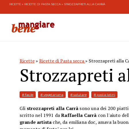
RICETTE
»
RICETTE DI PASTA SECCA
» STROZZAPRETI ALLA CARRÀ
Ricette
»
Ricette di Pasta secca
» Strozzapreti alla C
Strozzapreti a
# facile
# vegetariana
# salutare
# pasta latini
Gli
strozzapreti alla Carrà
sono una dei 200 piatt
scritto nel 1991 da
Raffaella Carrà
con l'aiuto del
grande artista
che, da emiliana doc, amava la buon