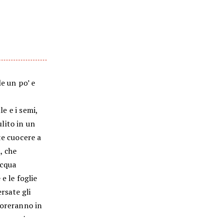
le un po’ e
le e i semi,
ulito in un
te cuocere a
, che
acqua
e le foglie
ersate gli
ioreranno in