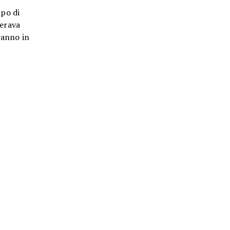
ipo di
perava
ranno in