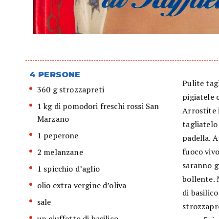
4 PERSONE
Pulite tag
360 g strozzapreti
pigiatele 
1 kg di pomodori freschi rossi San
Arrostite 
Marzano
tagliatelo
1 peperone
padella. A
fuoco vivo
2 melanzane
saranno g
1 spicchio d’aglio
bollente. 
olio extra vergine d’oliva
di basilic
sale
strozzapre
un ciuffetto di basilico