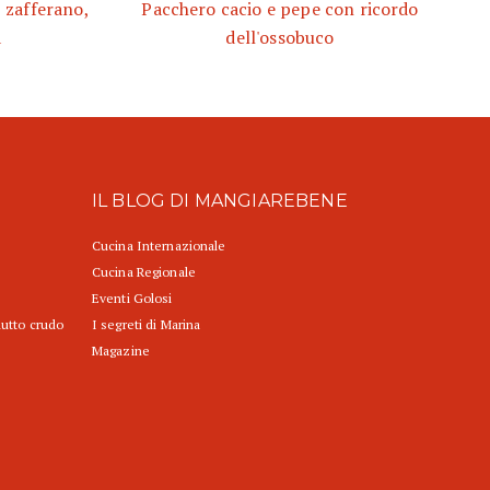
, zafferano,
Pacchero cacio e pepe con ricordo
a
dell'ossobuco
IL BLOG DI MANGIAREBENE
Cucina Internazionale
Cucina Regionale
Eventi Golosi
iutto crudo
I segreti di Marina
Magazine