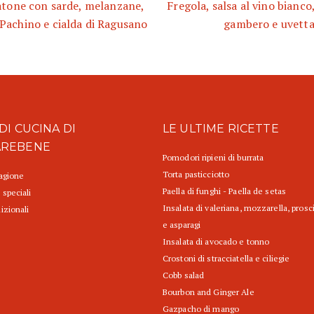
atone con sarde, melanzane,
Fregola, salsa al vino bianco
achino e cialda di Ragusano
gambero e uvett
DI CUCINA DI
LE ULTIME RICETTE
AREBENE
Pomodori ripieni di burrata
Torta pasticciotto
tagione
Paella di funghi - Paella de setas
 speciali
Insalata di valeriana, mozzarella, prosc
izionali
e asparagi
Insalata di avocado e tonno
Crostoni di stracciatella e ciliegie
Cobb salad
Bourbon and Ginger Ale
Gazpacho di mango